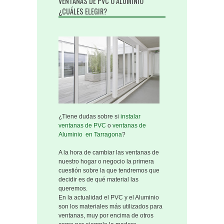
VENTANAS DE PVC O ALUMINIO
Ventanas PVC
Ventanas de PVC
¿CUÁLES ELEGIR?
o Aluminio ¿Cuáles elegir?
¿Tiene dudas sobre si
instalar
ventanas de PVC
o
ventanas de
Aluminio en Tarragona
?
A la hora de cambiar las ventanas de
nuestro hogar o negocio la primera
cuestión sobre la que tendremos que
decidir es de qué material las
queremos.
En la actualidad el PVC y el Aluminio
son los materiales más utilizados para
ventanas, muy por encima de otros