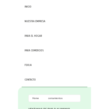
INICIO
NUESTRA EMPRESA
PARA EL HOGAR
PARA COMERCIOS
FORJA
CONTACTO
Home
cerramientos
tarragona
Rotura puente
térmico.
Ventanas aluminio